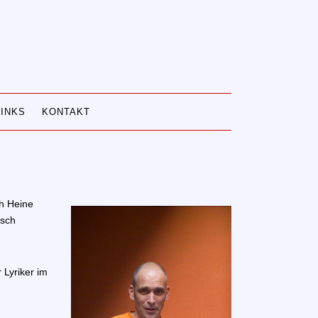
LINKS
KONTAKT
ch Heine
isch
 Lyriker im