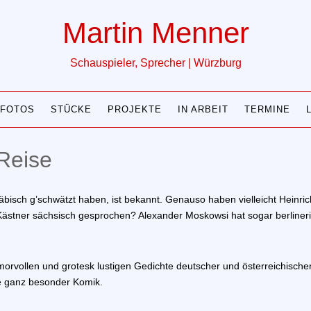
Martin Menner
Schauspieler, Sprecher | Würzburg
FOTOS
STÜCKE
PROJEKTE
IN ARBEIT
TERMINE
Reise
bisch g’schwätzt haben, ist bekannt. Genauso haben vielleicht Heinri
Kästner sächsisch gesprochen? Alexander Moskowsi hat sogar berliner
orvollen und grotesk lustigen Gedichte deutscher und österreichischer
ne ganz besonder Komik.